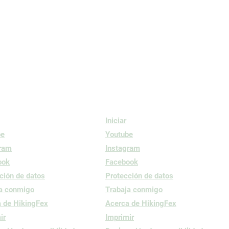
Iniciar
be
Youtube
gram
Instagram
ook
Facebook
ción de datos
Protección de datos
a conmigo
Trabaja conmigo
 de HikingFex
Acerca de HikingFex
ir
Imprimir