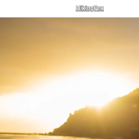
HikingFex
Inicia