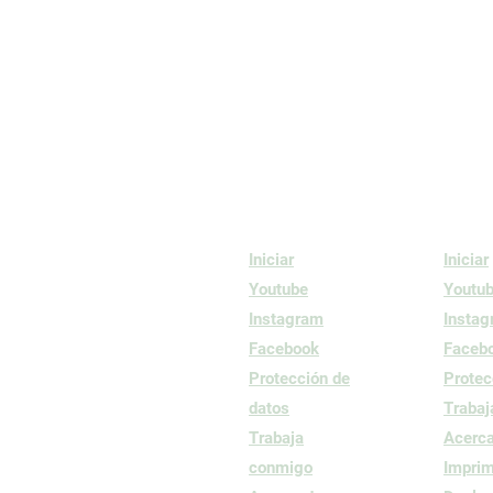
Iniciar
Iniciar
Youtube
Youtu
Instagram
Insta
Facebook
Faceb
Protección de
Protec
datos
Trabaj
Trabaja
Acerca
conmigo
Imprim