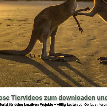
ose Tiervideos zum downloaden und 
rial für deine kreativen Projekte – völlig kostenlos! Ob fasziniere