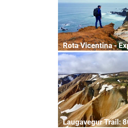
Rota Vicentina - Exp
Pescadores (+Guid
Laugavegur Trail: 