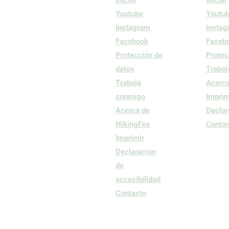
Youtube
Youtu
Instagram
Insta
Facebook
Faceb
Protección de
Protec
datos
Trabaj
Trabaja
Acerca
conmigo
Imprim
Acerca de
Declar
HikingFex
Contac
Imprimir
Declaración
de
accesibilidad
Contacto