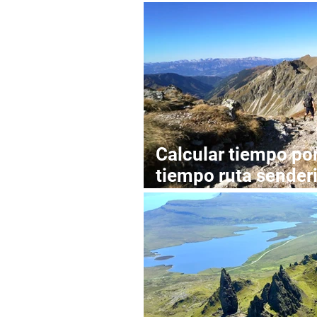
trekking Islandia (
Calcular tiempo por
tiempo ruta sender
tiempo kilometro