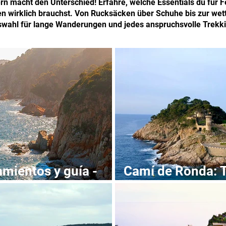
ern macht den Unterschied! Erfahre, welche Essentials du fü
n wirklich brauchst. Von Rucksäcken über Schuhe bis zur wette
swahl für lange Wanderungen und jedes anspruchsvolle Trekk
amientos y guía -
Camí de Ronda: T
Costa Brava
guía, alojamiento