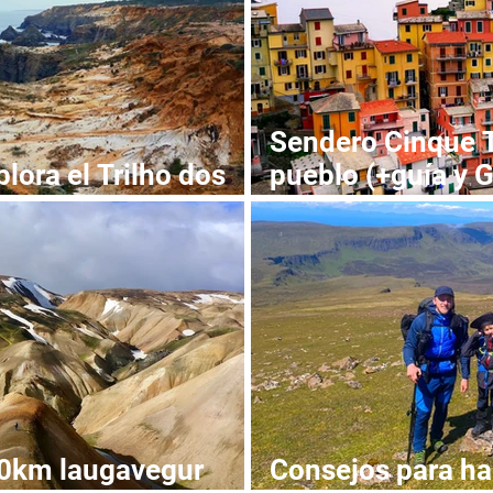
Sendero Cinque T
lora el Trilho dos
pueblo (+guía y 
e y GPX)
Cinque Terre)
80km laugavegur
Consejos para h