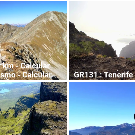
+Guía y GPX)
niños: así es co
 km - Calcular
ismo - Calcular
GR131 : Tenerife
(+Guide et GPX)