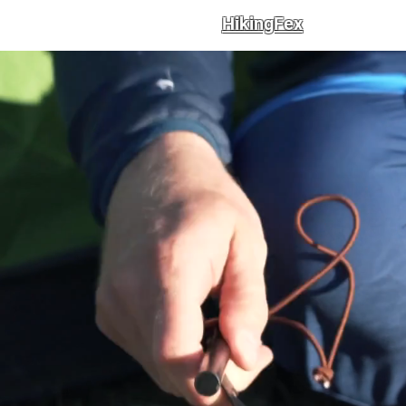
HikingFex
Inicia