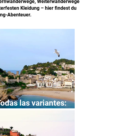
r Fernwanderwege, Weiterwanderwege
rfesten Kleidung – hier findest du
ing-Abenteuer.
odas las variantes:
s y etapas.