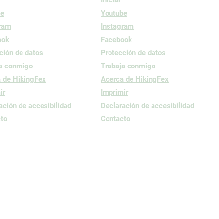
be
Youtube
gram
Instagram
ook
Facebook
ción de datos
Protección de datos
a conmigo
Trabaja conmigo
 de HikingFex
Acerca de HikingFex
ir
Imprimir
ación de accesibilidad
Declaración de accesibilidad
to
Contacto