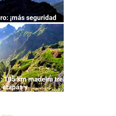
ro: ¡más seguridad
os!
: 105 km madeira trek
, etapas y
Iniciar