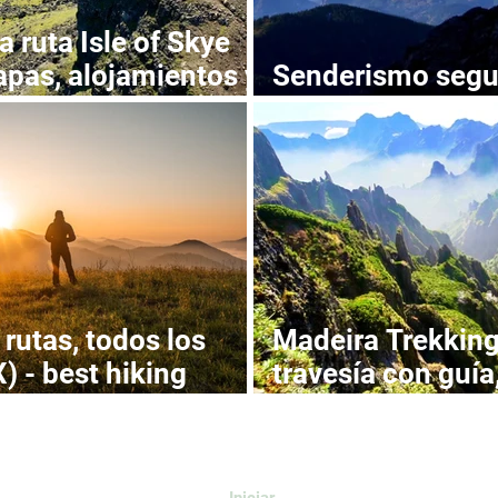
la ruta Isle of Skye
tapas, alojamientos y
Senderismo segu
con estos consej
rutas, todos los
Madeira Trekking
) - best hiking
travesía con guía
alojamientos
Iniciar