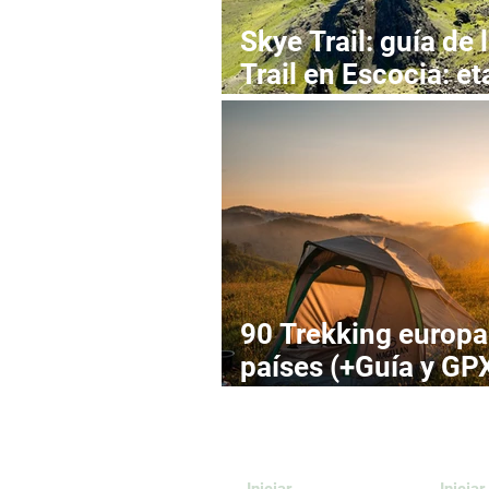
Skye Trail: guía de 
Trail en Escocia: e
recorrido
90 Trekking europa 
países (+Guía y GPX
Europa
Iniciar
Iniciar