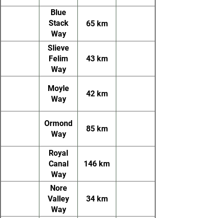
Blue
Stack
65 km
Way
(Donegal
Slieve
Way)
Felim
43 km
Way
Moyle
42 km
Way
Ormond
85 km
Way
Royal
Canal
146 km
Way
Nore
Valley
34 km
Way