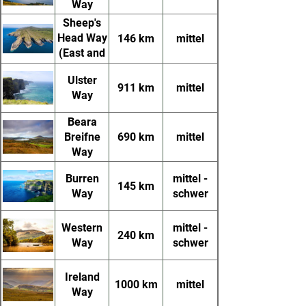
Way
Sheep's
Head Way
146 km
mittel
(East and
West)
Ulster
911 km
mittel
Way
Beara
Breifne
690 km
mittel
Way
Burren
mittel -
145 km
Way
schwer
Western
mittel -
240 km
Way
schwer
Ireland
1000 km
mittel
Way