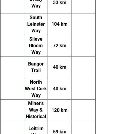
33 km
Way
South
Leinster
104 km
Way
Slieve
Bloom
72 km
Way
Bangor
40 km
Trail
North
West Cork
40 km
Way
Miner's
Way &
120 km
Historical
Trail
Leitrim
59 km