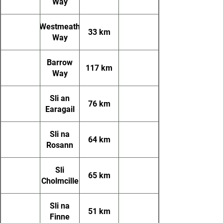
Way
Westmeath
33 km
Way
Barrow
117 km
Way
Sli an
76 km
Earagail
Sli na
64 km
Rosann
Sli
65 km
Cholmcille
Sli na
51 km
Finne