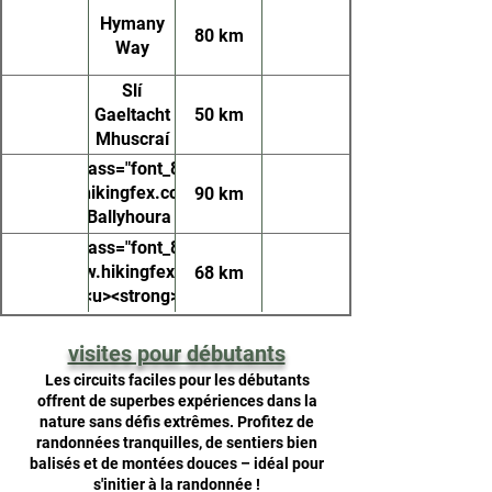
Hymany
80 km
Way
Slí
Gaeltacht
50 km
Mhuscraí
<p class="font_8"><a
tps://www.hikingfex.com/post/ballyhoura-
90 km
u><strong>Ballyhoura Way</strong></u>
</a></p>
<p class="font_8"><a
"https://www.hikingfex.com/post/lough-
68 km
derg-way"><u><strong>Lough Derg
Way</strong></u></a></p>
visites pour débutants
Les circuits faciles pour les débutants
offrent de superbes expériences dans la
nature sans défis extrêmes. Profitez de
randonnées tranquilles, de sentiers bien
balisés et de montées douces – idéal pour
s'initier à la randonnée !