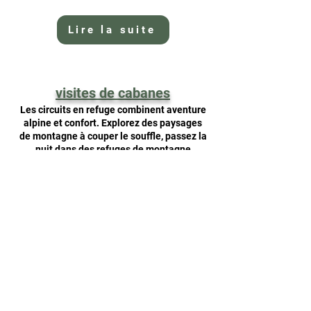
Lire la suite
visites de cabanes
Les circuits en refuge combinent aventure
alpine et confort. Explorez des paysages
de montagne à couper le souffle, passez la
nuit dans des refuges de montagne
rustiques et dégustez des spécialités
régionales. Idéal pour les amoureux de la
nature !
Lire la suite
30 sentiers de randonnée