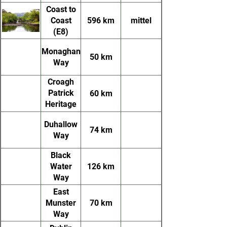
Coast to
Coast
596 km
mittel
(E8)
Monaghan
50 km
Way
Croagh
Patrick
60 km
Heritage
Trail
Duhallow
74 km
Way
Black
Water
126 km
Way
East
Munster
70 km
Way