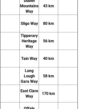
Dublin
Mountains
43 km
Way
Sligo Way
80 km
Tipperary
Heritage
56 km
Way
Tain Way
40 km
Lung
Lough
58 km
Gara Way
East Clare
170 km
Way
Offaly