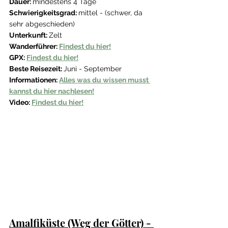
Dauer: 
mindestens 4 Tage
Schwierigkeitsgrad: 
mittel - (schwer, da 
sehr abgeschieden)
Unterkunft: 
Zelt
Wanderführer: 
Findest du hier!
GPX: 
Findest du hier!
Beste Reisezeit: 
Juni - September 
Informationen: 
Alles was du wissen musst 
kannst du hier nachlesen!
Video: 
Findest du hier!
Amalfiküste (Weg der Götter) - 