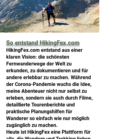
So
entstand HikingFex.com
Unterwegs auf
HikingFex.com entstand aus einer
Fernwanderwegen
klaren Vision: die schönsten
Mehrtägiges Wandern auf ausgewählten
Fernwanderwege der Welt zu
Fernwanderwegen in unterschiedlichen
erkunden, zu dokumentieren und für
Landschaftsformen Europas.
andere erlebbar zu machen. Während
der Corona-Pandemie wuchs die Idee,
meine Abenteuer nicht nur selbst zu
erleben, sondern sie auch durch Filme,
detaillierte Tourenberichte und
praktische Planungshilfen für
Wanderer so einfach wie nur möglich
zugänglich zu machen.
Heute ist HikingFex eine Plattform für
alle, die Wandern und Trekking lieben