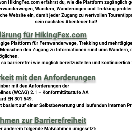
von HikingFex.com erfährst du, wie die Plattform zugänglich ge
erwanderwegen, Wandern, Wanderungen und Trekking proble
liche Website ein, damit jeder Zugang zu wertvollen Tourentipps
sein nächstes Abenteuer hat!
klärung für HikingFex.com
ngige Plattform für Fernwanderwege, Trekking und mehrtägige
len Menschen den Zugang zu Informationen rund ums Wandern, 
glichen.
 so barrierefrei wie möglich bereitzustellen und kontinuierlich
rkeit mit den Anforderungen
einbar mit den Anforderungen der
elines (WCAG) 2.1 – Konformitätsstufe AA
ard EN 301 549.
t basiert auf einer Selbstbewertung und laufenden internen P
men zur Barrierefreiheit
er anderem folgende Maßnahmen umgesetzt: