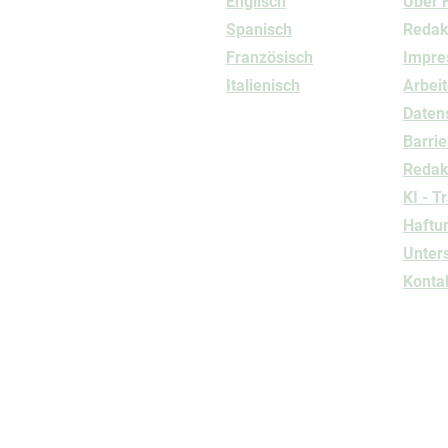
Englisch
Über 
Spanisch
Redak
Französisch
Impr
Italienisch
Arbeit
Daten
Barrie
Redakt
KI - T
Haftu
Unter
Konta