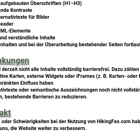
ch aufgebauten Überschriften (H1–H3)
ende Kontraste
rnativtexte für Bilder
nreader
TML-Elemente
nd verständliche Inhalte
 Inhalten und bei der Überarbeitung bestehender Seiten fortlau
nkungen
erzeit nicht alle Inhalte vollständig barrierefrei. Dazu zähle
ktive Karten, externe Widgets oder iFrames (z. B. Karten- oder
chränkten Einfluss haben
nativtexte oder semantische Auszeichnungen noch nicht vollstän
an, bestehende Barrieren zu reduzieren.
akt
en oder Schwierigkeiten bei der Nutzung von HikingFex.com hab
ns, die Website weiter zu verbessern.