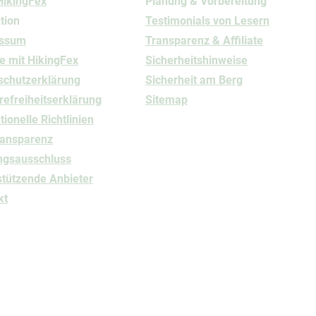
HikingFex
Planung & Vorbereitung
tion
Testimonials von Lesern
essum
Transparenz & Affiliate
e mit HikingFex
Sicherheitshinweise
schutz
​erklärung
Sicherheit am Berg
refreiheitserklärung
Sitemap
ionelle Richtlinien
ransparenz
ngsausschluss
stützende Anbieter
kt