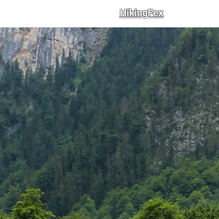
HikingFex
Trails