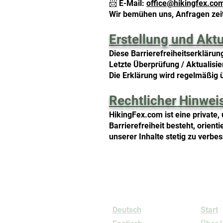
📨 E-Mail:
office@hikingfex.co
Wir bemühen uns, Anfragen zei
Erstellung und Aktu
Diese Barrierefreiheitserklärun
Letzte Überprüfung / Aktualisi
Die Erklärung wird regelmäßig 
Rechtlicher Hinwei
HikingFex.com ist eine private,
Barrierefreiheit besteht, orient
unserer Inhalte stetig zu verbe
Sprachen
Info
Deutsch
Start