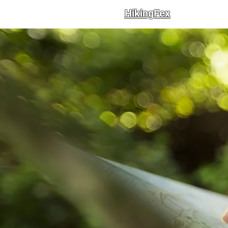
HikingFex
Trails