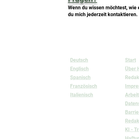
Wenn du wissen möchtest, wie 
du mich jederzeit kontaktieren. 
Sprachen
Info
Deutsch
Start
Englisch
Über 
Spanisch
Redak
Französisch
Impr
Italienisch
Arbeit
Daten
Barrie
Redakt
KI - T
Haftu