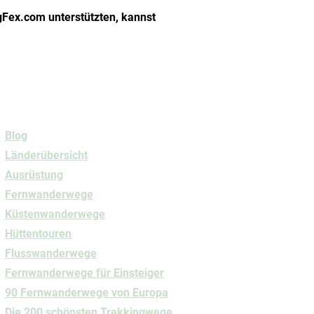
Fex.com unterstützten, kannst
Navigation
Blog
Länderübersicht
Ausrüstung
Fernwanderwege
Küstenwanderwege
Hüttentouren
Flusswanderwege
Fernwanderwege
für Einsteiger
90 Fernwanderwege von Europa
Die 200 schönsten Trekkingwege