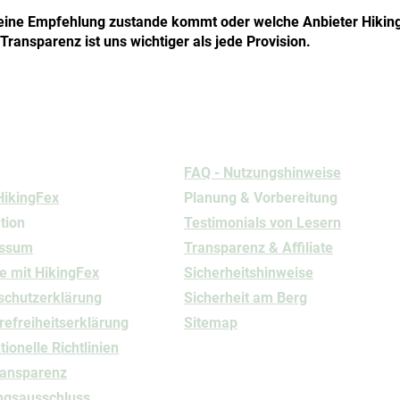
eine Empfehlung zustande kommt oder welche Anbieter Hiking
Transparenz ist uns wichtiger als jede Provision.
rmationen
Nutzung
FAQ - Nutzungshinweise
HikingFex
Planung & Vorbereitung
tion
Testimonials von Lesern
essum
Transparenz & Affiliate
e mit HikingFex
Sicherheitshinweise
schutz
​erklärung
Sicherheit am Berg
refreiheitserklärung
Sitemap
ionelle Richtlinien
ransparenz
ngsausschluss