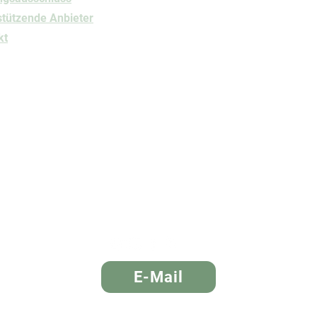
stützende Anbieter
kt
ngige Online-Plattform für Fernwanderwege, Weitwanderwege 
gigen Wanderwegen mit Etappen, Unterkünften, Planungshilfe
chtet sich an Menschen, die Fernwanderwege selbstständig p
E-Mail