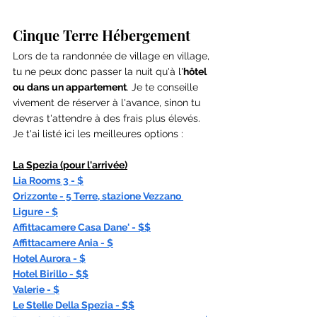
Cinque Terre Hébergement
Lors de ta randonnée de village en village, 
tu ne peux donc passer la nuit qu'à l'
hôtel 
ou dans un appartement
. Je te conseille 
vivement de réserver à l'avance, sinon tu 
devras t'attendre à des frais plus élevés. 
Je t'ai listé ici les meilleures options :
La Spezia (
pour l'arrivée
)
Lia Rooms 3 - $
Orizzonte - 5 Terre, stazione Vezzano 
Ligure - $
Affittacamere Casa Dane' - $$
Affittacamere Ania - $
Hotel Aurora - $
Hotel Birillo - $$
Valerie - $
Le Stelle Della Spezia - $$