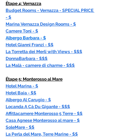
Étape
 4: Vernazza
Budget Rooms - Vernazza - SPECIAL PRICE 
- $
Marina Vernazza Design Rooms - $
Camere Toni - $
Albergo Barbara - $
Hotel Gianni Franzi - $$
La Torretta dei Merli with Views - $$$
DonnaBarbara - $$$
La Malà - camere di charme - $$$
Étape
 5: Monterosso al Mare
Hotel Marina - $
Hotel Baia - $$
Albergo Al Carugio - $
Locanda A Cà Du Gigante - $$$
Affittacamere Monterosso 5 Terre - $$
Casa Agnese Monterosso al mare - $
SoleMare - $$
La Perla del Mare, Terre Marine - $$