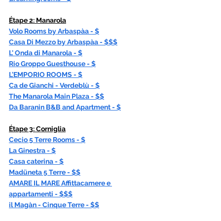
Étape
 2: Manarola
Volo Rooms by Arbaspàa - $
Casa Di Mezzo by Arbaspàa - $$$
L' Onda di Manarola - $
Rio Groppo Guesthouse - $
L'EMPORIO ROOMS - $
Ca de Gianchi - Verdeblù - $
The Manarola Main Plaza - $$
Da Baranin B&B and Apartment - $
Étape
 3: Corniglia
Cecio 5 Terre Rooms - $
La Ginestra - $
Casa caterina - $
Madüneta 5 Terre - $$
AMARE IL MARE Affittacamere e 
appartamenti - $$$
il Magàn - Cinque Terre - $$