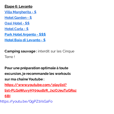
Étape
 6: Levanto
Villa Margherita - $
Hotel Garden - $
Oasi Hotel - $$
Hotel Carla - $
Park Hotel Argento - $$$
Hotel Baia di Levanto - $
Camping sauvage :
 interdit sur les Cinque 
Terre !
Pour une préparation optimale à toute 
excursion, je recommande les workouts 
sur ma chaîne Youtube :
https://www.youtube.com/playlist?
list=PLGoWuvyH709udlrR_JxzOJeuTuGRaz
6BI
https://youtu.be/QgPZ1VsGaFo