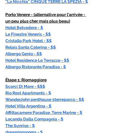
"La Nicchia" CINQUE TERRE LA SPEZIA - $
Porto Venere - (
alternative pour l'arrivée - 
un peu plus cher mais plus beau
)
Hotel Belvedere - $
Le Finestre Veneris - $$
Cristallo Park Hotel - $$
Relais Santa Caterina - $$
Albergo Genio - $$
Hotel Residence Le Terrazze - $$
Albergo Ristorante Paradiso - $
Étape
 1: Riomaggiore
Scorci Di Mare - $$$
Rio Rest Apartments - $
WanderJohn penthouse 5terreparco - $$
Hotel Villa Argentina - $
Affittacamere Paradise, Terre Marine - $
Locanda Dalla Compagnia - $
The Sunrise - $
dreamingrooms - $