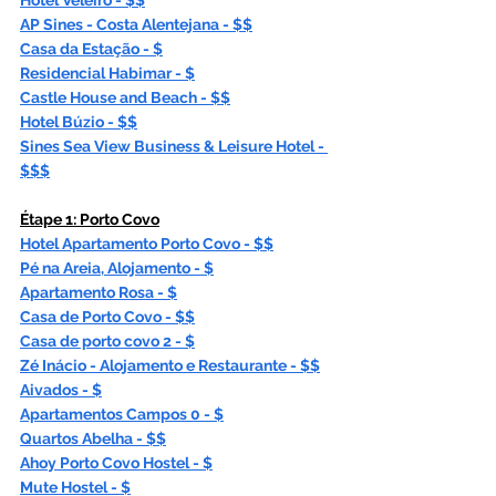
AP Sines - Costa Alentejana - $$
Casa da Estação
 - $
Residencial Habimar
 - $
Castle House and Beach - $$
Hotel Búzio - $$
Sines Sea View Business & Leisure Hotel - 
$$$
Étape 1: Porto Covo
Hotel Apartamento Porto Covo - $$
Pé na Areia, Alojamento - $
Apartamento Rosa - $
Casa de Porto Covo - $$
Casa de porto covo 2 - $
Zé Inácio - Alojamento e Restaurante - $$
Aivados - $
Apartamentos Campos 0 - $
Quartos Abelha - $$
Ahoy Porto Covo Hostel - $
Mute Hostel - $