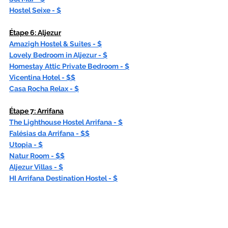
Hostel Seixe
 - $
Étape 6: 
Aljezur
Amazigh Hostel & Suites
 - $
Lovely Bedroom in Aljezur
 - $
Homestay Attic Private Bedroom
 - $
Vicentina Hotel
 - $$
Casa Rocha Relax
 - $
Étape 7: 
Arrifana
The Lighthouse Hostel Arrifana
 - $
Falésias da Arrifana
 - $$
Utopia
 - $
Natur Room
 - $$
Aljezur Villas
 - $
HI Arrifana Destination Hostel
 - $
Étape 8: 
Carrapateira
Casa Fajara
 - $$$
Casa Luminosa
 - $