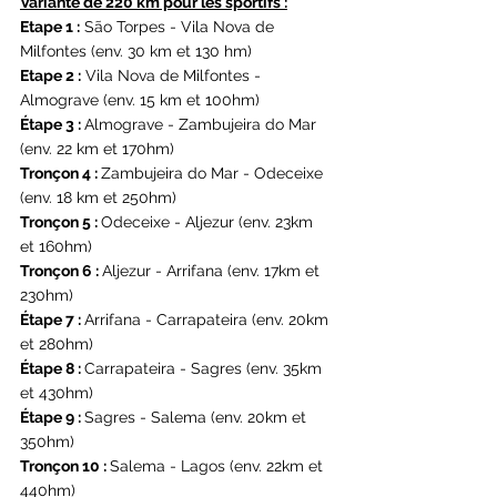
Variante de 220 km pour les sportifs :
Etape 1 :
 São Torpes - Vila Nova de 
Milfontes (env. 30 km et 130 hm)
Etape 2 :
 Vila Nova de Milfontes - 
Almograve (env. 15 km et 100hm)
Étape 3 : 
Almograve - Zambujeira do Mar 
(env. 22 km et 170hm)
Tronçon 4 : 
Zambujeira do Mar - Odeceixe 
(env. 18 km et 250hm)
Tronçon 5 : 
Odeceixe - Aljezur (env. 23km 
et 160hm)
Tronçon 6 : 
Aljezur - Arrifana (env. 17km et 
230hm)
Étape 7 : 
Arrifana - Carrapateira (env. 20km 
et 280hm)
Étape 8 : 
Carrapateira - Sagres (env. 35km 
et 430hm)
Étape 9 : 
Sagres - Salema (env. 20km et 
350hm)
Tronçon 10 : 
Salema - Lagos (env. 22km et 
440hm)