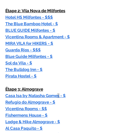
Étape 2: Vila Nova de Milfontes
Hotel HS Milfontes - $$$
The Blue Bamboo Hotel
 - $
BLUE GUIDE Milfontes - $
Vicentina Rooms & Apartment - $
MIRA VILA for HIKERS - $
Guarda Rios - $$$
Blue Guide Milfontes - $
Sol da Vila - $
The Bulldog Inn - $
Pirata Hostel - $
Étape 3: Almograve
Casa Isa by Natasha Gome
s
 - $
Refugio do Almograve - $
Vicentina Rooms - $$
Fishermens House
 - $
Lodge & Hike Almograve - $
Al Casa Paquito - $