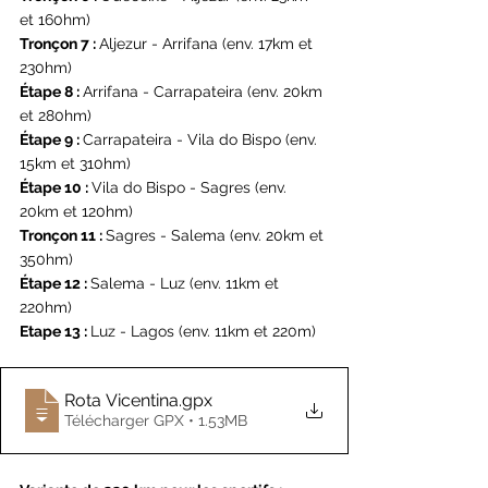
et 160hm)
Tronçon 7 : 
Aljezur - Arrifana (env. 17km et 
230hm)
Étape 8 : 
Arrifana - Carrapateira (env. 20km 
et 280hm)
Étape 9 : 
Carrapateira - Vila do Bispo (env. 
15km et 310hm)
Étape 10 : 
Vila do Bispo - Sagres (env. 
20km et 120hm)
Tronçon 11 : 
Sagres - Salema (env. 20km et 
350hm)
Étape 12 : 
Salema - Luz (env. 11km et 
220hm)
Etape 13 : 
Luz - Lagos (env. 11km et 220m)
Rota Vicentina
.gpx
Télécharger GPX • 1.53MB