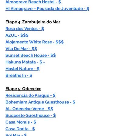
Almograve Beach Hostel - $
HI Almograve – Pousada de Juventude - $
Étape 4: Zambujeira do Mar
Rosa dos Ventos - $
AZUL - $$$
Alojamento White Rose - $$$
Vila Do Mar - $$
Sunset Beach House - $$
Hakuna Matata
 - $ -
Hostel Nature - $
Breathe In - $
Étape 5: Odeceixe
Residencia do Parque - $
Bohemiam Antique Guesthouse
 - $
AL-Odeceixe Verde
 - $$
Sudoeste Guesthouse
 - $
Casa Morais
 - $
Casa Dorita - $
Sol Mar - $