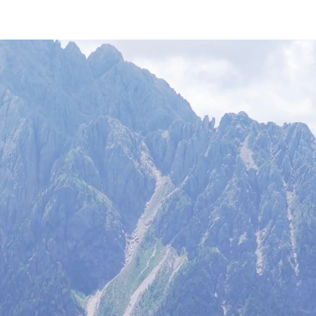
io
Blog di escursioni
Attrezzatura
Su di me
Video gra