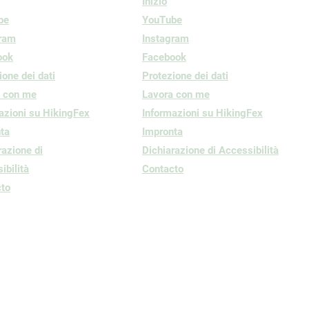
Inizio
be
YouTube
gram
Instagram
ook
Facebook
ione dei dati
Protezione dei dati
a con me
Lavora con me
azioni su HikingFex
Informazioni su HikingFex
ta
Impronta
razione di
Dichiarazione di Accessibilità
ibilità
Contacto
to