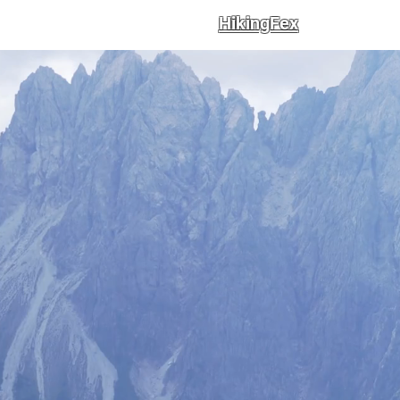
HikingFex
Iniz