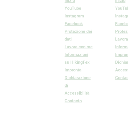
Inizio
Inizio
YouTube
YouTu
Instagram
Insta
Facebook
Faceb
Protezione dei
Protez
dati
Lavor
Lavora con me
Inform
Informazioni
Impron
su HikingFex
Dichia
Impronta
Access
Dichiarazione
Contac
di
Accessibilità
Contacto