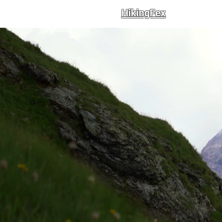
HikingFex
Iniz