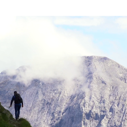
io
Blog di escursioni
Attrezzatura
Su di me
Video gra