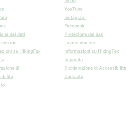
Inizio
be
YouTube
gram
Instagram
ook
Facebook
ione dei dati
Protezione dei dati
a con me
Lavora con me
azioni su HikingFex
Informazioni su HikingFex
ta
Impronta
razione di
Dichiarazione di Accessibilità
ibilità
Contacto
to