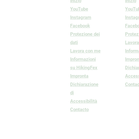
Inizio
Inizio
YouTube
YouTu
Instagram
Insta
Facebook
Faceb
Protezione dei
Protez
dati
Lavor
Lavora con me
Inform
Informazioni
Impron
su HikingFex
Dichia
Impronta
Access
Dichiarazione
Contac
di
Accessibilità
Contacto