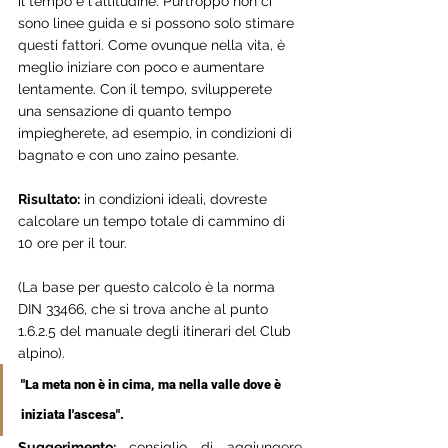
il tempo e l'altitudine. Purtroppo non ci 
sono linee guida e si possono solo stimare 
questi fattori. Come ovunque nella vita, è 
meglio iniziare con poco e aumentare 
lentamente. Con il tempo, svilupperete 
una sensazione di quanto tempo 
impiegherete, ad esempio, in condizioni di 
bagnato e con uno zaino pesante.
Risultato:
 in condizioni ideali, dovreste 
calcolare un tempo totale di cammino di 
10 ore per il tour.
(La base per questo calcolo è la norma 
DIN 33466, che si trova anche al punto 
1.6.2.5 del manuale degli itinerari del Club 
alpino).
"La meta non è in cima, ma nella valle dove è 
iniziata l'ascesa".
Suggerimento: 
consiglio di aggiungere 