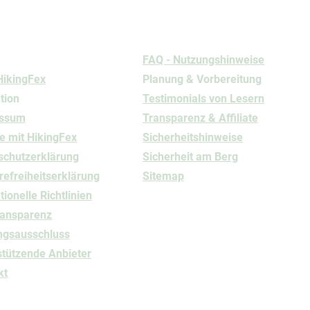
rmationen
Nutzung
FAQ - Nutzungshinweise
HikingFex
Planung & Vorbereitung
tion
Testimonials von Lesern
essum
Transparenz & Affiliate
e mit HikingFex
Sicherheitshinweise
schutz
​erklärung
Sicherheit am Berg
refreiheitserklärung
Sitemap
ionelle Richtlinien
ransparenz
ngsausschluss
stützende Anbieter
kt