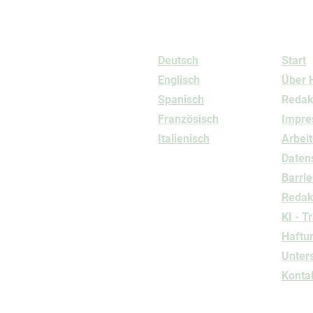
Sprachen
Info
Deutsch
Start
Englisch
Über 
Spanisch
Redak
Französisch
Impr
Italienisch
Arbeit
Daten
Barrie
Redakt
KI - T
Haftu
Unter
Konta