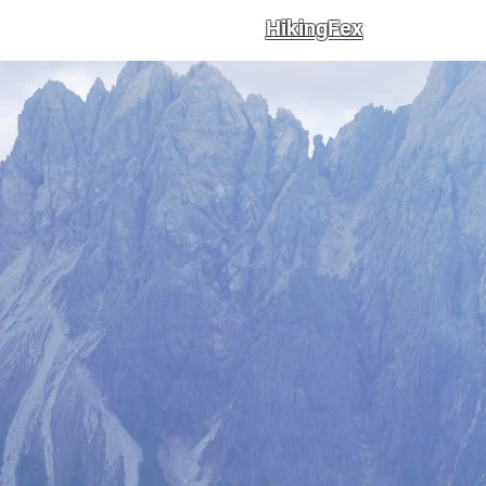
HikingFex
Trails