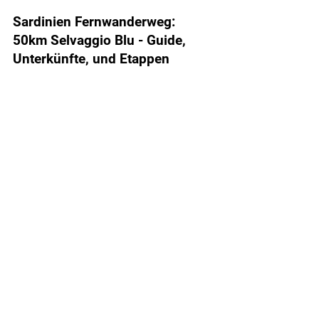
Sardinien Fernwanderweg:
50km Selvaggio Blu - Guide,
Unterkünfte, und Etappen
Informationen
Start
Über HikingFex
Redaktion
Impressum
Arbeite mit HikingFex
Datenschutz
​erklärung