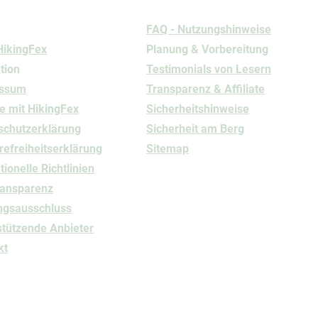
rmationen
Nutzung
FAQ - Nutzungshinweise
HikingFex
Planung & Vorbereitung
tion
Testimonials von Lesern
essum
Transparenz & Affiliate
e mit HikingFex
Sicherheitshinweise
schutz
​erklärung
Sicherheit am Berg
refreiheitserklärung
Sitemap
ionelle Richtlinien
ransparenz
ngsausschluss
stützende Anbieter
kt