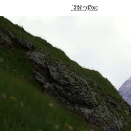
HikingFex
Trails