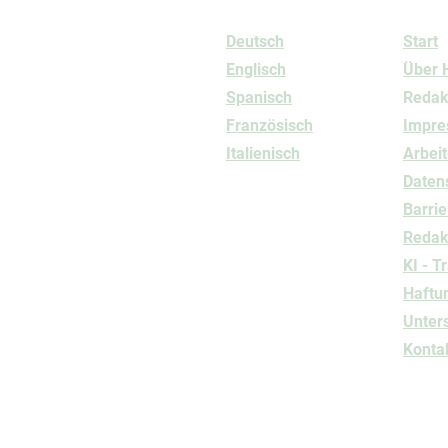
Sprachen
Info
Deutsch
Start
Englisch
Über 
Spanisch
Redak
Französisch
Impr
Italienisch
Arbeit
Daten
Barrie
Redakt
KI - T
Haftu
Unter
Konta