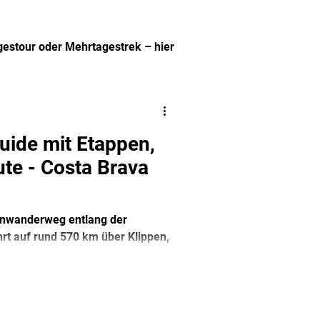
agestour oder Mehrtagestrek – hier
.
Guide mit Etappen,
te - Costa Brava
ernwanderweg entlang der
rt auf rund 570 km über Klippen,
d zu einsamen Buchten. Ideal für
sem Artikel findest du
Unterkünften und persönliche
g auf dem GR 92.