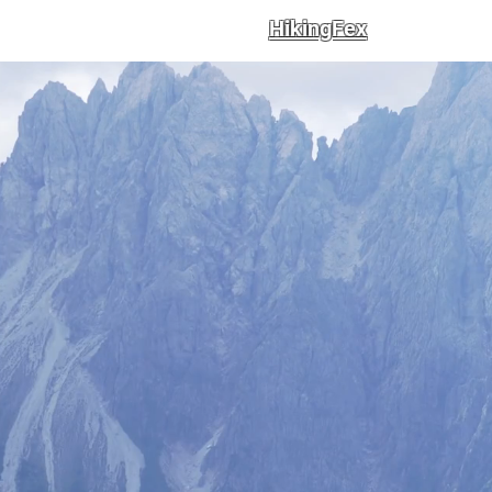
HikingFex
Trails