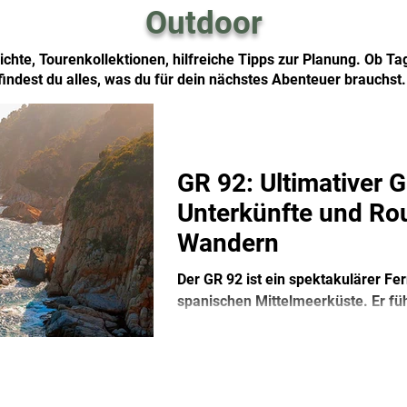
Outdoor
chte, Tourenkollektionen, hilfreiche Tipps zur Planung. Ob T
findest du alles, was du für dein nächstes Abenteuer brauchst
GR 92: Ultimativer 
Unterkünfte und Rou
Wandern
Der GR 92 ist ein spektakulärer F
spanischen Mittelmeerküste. Er füh
durch malerische Fischerdörfer un
Natur- und Küstenliebhaber. In die
Etappenbeschreibungen, Tipps zu 
Empfehlungen für deine Wanderun