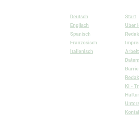
Sprachen
Info
Deutsch
Start
Englisch
Über 
Spanisch
Redak
Französisch
Impr
Italienisch
Arbeit
Daten
Barrie
Redakt
KI - T
Haftu
Unter
Konta