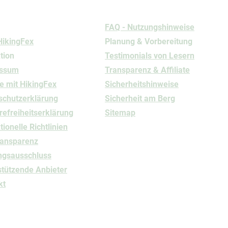
rmationen
Nutzung
FAQ - Nutzungshinweise
HikingFex
Planung & Vorbereitung
tion
Testimonials von Lesern
essum
Transparenz & Affiliate
e mit HikingFex
Sicherheitshinweise
schutz
​erklärung
Sicherheit am Berg
refreiheitserklärung
Sitemap
ionelle Richtlinien
ransparenz
ngsausschluss
stützende Anbieter
kt