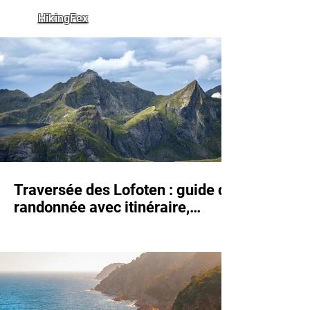
HikingFex
Traversée des Lofoten : guide de
randonnée avec itinéraire,
hébergements et étapes