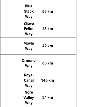
Blue
Stack
65 km
Way
(Donegal
Slieve
Way)
Felim
43 km
Way
Moyle
42 km
Way
Ormond
85 km
Way
Royal
Canal
146 km
Way
Nore
Valley
34 km
Way