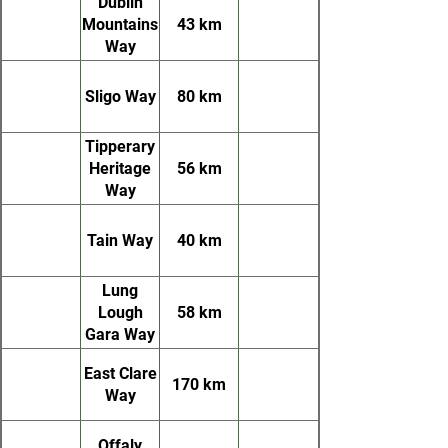
Dublin
Mountains
43 km
Way
Sligo Way
80 km
Tipperary
Heritage
56 km
Way
Tain Way
40 km
Lung
Lough
58 km
Gara Way
East Clare
170 km
Way
Offaly