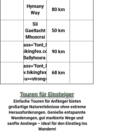
Hymany
80 km
Way
Slí
Gaeltacht
50 km
Mhuscraí
<p class="font_8"><a
tps://www.hikingfex.com/post/ballyhoura-
90 km
u><strong>Ballyhoura Way</strong></u>
</a></p>
<p class="font_8"><a
"https://www.hikingfex.com/post/lough-
68 km
derg-way"><u><strong>Lough Derg
Way</strong></u></a></p>
Touren für Einsteiger
Einfache Touren für Anfänger bieten
großartige Naturerlebnisse ohne extreme
Herausforderungen. Genieße entspannte
Wanderungen, gut markierte Wege und
sanfte Anstiege – ideal für den Einstieg ins
Wandern!