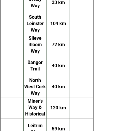
33 km
Way
South
Leinster
104 km
Way
Slieve
Bloom
72 km
Way
Bangor
40 km
Trail
North
West Cork
40 km
Way
Miner's
Way &
120 km
Historical
Trail
Leitrim
59 km