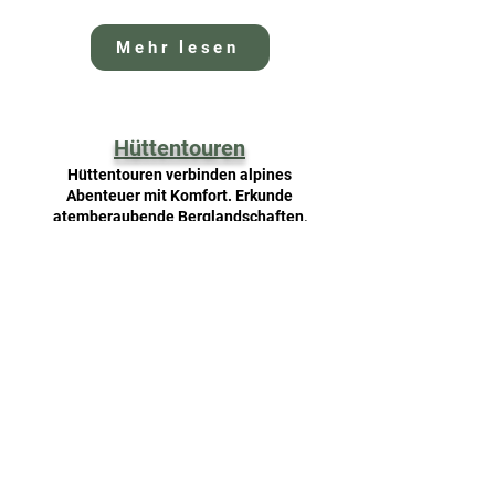
Mehr lesen
Hüttentouren
Hüttentouren verbinden alpines
Abenteuer mit Komfort. Erkunde
atemberaubende Berglandschaften,
übernachte in urigen Berghütten und
genieße regionale Spezialitäten. Perfekt
für Naturliebhaber!
Mehr lesen
Küstenwanderwege
Küstenwanderwege bieten