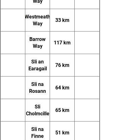
Way
Westmeath
33 km
Way
Barrow
117 km
Way
Sli an
76 km
Earagail
Sli na
64 km
Rosann
Sli
65 km
Cholmcille
Sli na
51 km
Finne