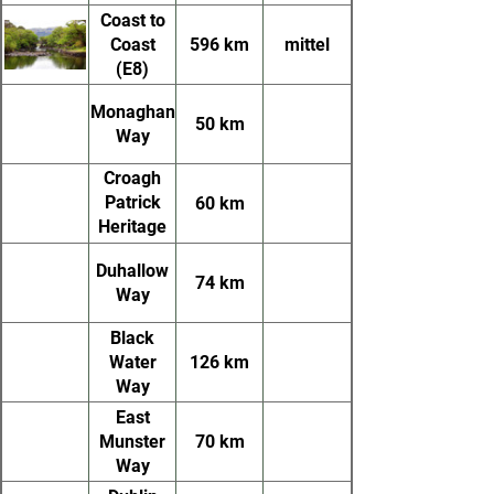
Coast to
Coast
596 km
mittel
(E8)
Monaghan
50 km
Way
Croagh
Patrick
60 km
Heritage
Trail
Duhallow
74 km
Way
Black
Water
126 km
Way
East
Munster
70 km
Way