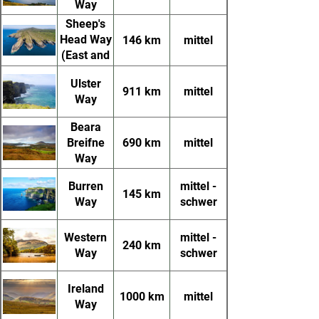
Way
Sheep's
Head Way
146 km
mittel
(East and
West)
Ulster
911 km
mittel
Way
Beara
Breifne
690 km
mittel
Way
Burren
mittel -
145 km
Way
schwer
Western
mittel -
240 km
Way
schwer
Ireland
1000 km
mittel
Way